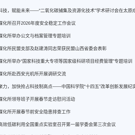
科技，赋能未来——“二氧化碳捕集及资源化技术”学术研讨会在太原
煤化所召开2026年度安全稳定工作会议
煤化所举办公文与档案管理专题培训
煤化所民盟支部及赵建涛同志荣获民盟山西省委会表彰
煤化所举办“国家科技重大专项等国家级科研项目经费管理”专题培训
煤化所赴西安光机所开展调研交流
聚力，加快抢占科技制高点——中国科学院“十四五”改革创新发展纪
煤化所领导班子开展春节走访慰问活动
煤化所开展春节前安全隐患排查工作
高效低碳利用全国重点实验室召开第一届学委会第三次会议